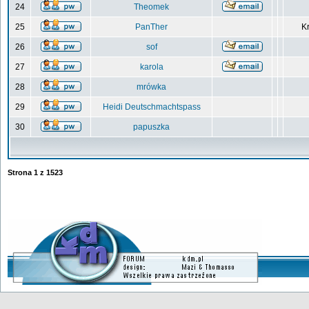
24
Theomek
25
PanTher
Kr
26
sof
27
karola
28
mrówka
29
Heidi Deutschmachtspass
30
papuszka
Strona
1
z
1523