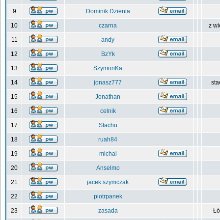
9
Dominik Dzienia
10
czarna
z wi
11
andy
12
BzYk
13
SzymonKa
14
jonasz777
sta
15
Jonathan
16
celnik
17
Stachu
18
ruah84
19
michal
20
Anselmo
21
jacek.szymczak
22
piotrpanek
23
zasada
Łó