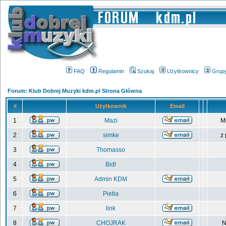
FAQ
Regulamin
Szukaj
Użytkownicy
Grup
Forum: Klub Dobrej Muzyki kdm.pl Strona Główna
#
Użytkownik
Email
1
Mazi
M
2
simke
z
3
Thomasso
4
Bidl
5
Admin KDM
6
Pietia
7
link
8
CHOJRAK
N