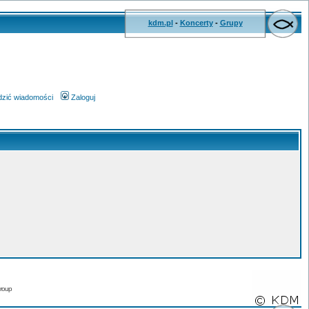
kdm.pl
-
Koncerty
-
Grupy
wdzić wiadomości
Zaloguj
roup