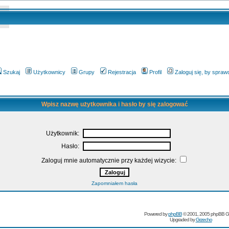
Szukaj
Użytkownicy
Grupy
Rejestracja
Profil
Zaloguj się, by spra
Wpisz nazwę użytkownika i hasło by się zalogować
Użytkownik:
Hasło:
Zaloguj mnie automatycznie przy każdej wizycie:
Zapomniałem hasła
Powered by
phpBB
© 2001, 2005 phpBB G
Upgraded by
Grzecho