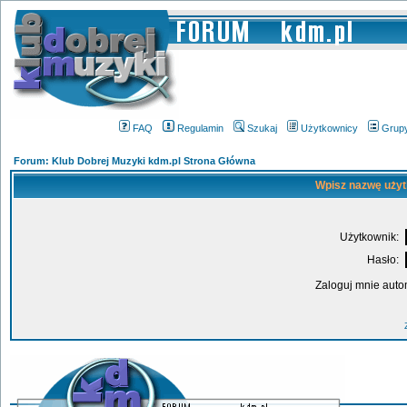
FAQ
Regulamin
Szukaj
Użytkownicy
Grup
Forum: Klub Dobrej Muzyki kdm.pl Strona Główna
Wpisz nazwę użyt
Użytkownik:
Hasło:
Zaloguj mnie auto