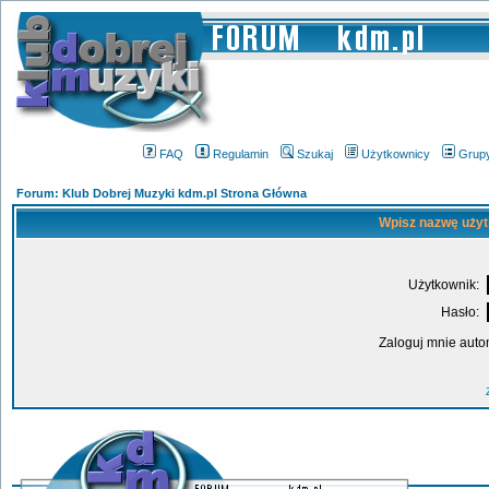
FAQ
Regulamin
Szukaj
Użytkownicy
Grup
Forum: Klub Dobrej Muzyki kdm.pl Strona Główna
Wpisz nazwę użyt
Użytkownik:
Hasło:
Zaloguj mnie auto