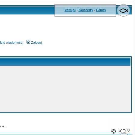
kdm.pl
-
Koncerty
-
Grupy
wdzić wiadomości
Zaloguj
roup