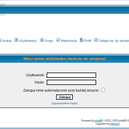
Szukaj
Użytkownicy
Grupy
Rejestracja
Profil
Zaloguj się, by spra
Wpisz nazwę użytkownika i hasło by się zalogować
Użytkownik:
Hasło:
Zaloguj mnie automatycznie przy każdej wizycie:
Zapomniałem hasła
Powered by
phpBB
© 2001, 2005 phpBB G
Upgraded by
Grzecho