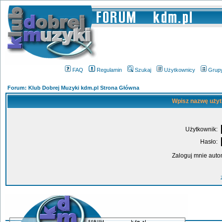
FAQ
Regulamin
Szukaj
Użytkownicy
Grup
Forum: Klub Dobrej Muzyki kdm.pl Strona Główna
Wpisz nazwę użyt
Użytkownik:
Hasło:
Zaloguj mnie auto