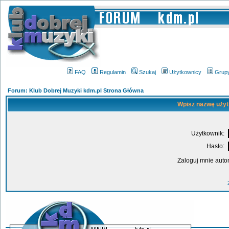
FAQ
Regulamin
Szukaj
Użytkownicy
Grup
Forum: Klub Dobrej Muzyki kdm.pl Strona Główna
Wpisz nazwę użyt
Użytkownik:
Hasło:
Zaloguj mnie auto