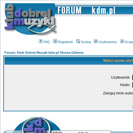
FAQ
Regulamin
Szukaj
Użytkownicy
Grup
Forum: Klub Dobrej Muzyki kdm.pl Strona Główna
Wpisz nazwę użyt
Użytkownik:
Hasło:
Zaloguj mnie auto