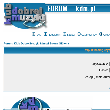
FAQ
Regulamin
Szukaj
Użytkownicy
Grup
Forum: Klub Dobrej Muzyki kdm.pl Strona Główna
Wpisz nazwę użyt
Użytkownik:
Hasło:
Zaloguj mnie auto