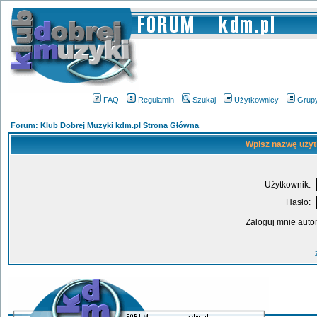
FAQ
Regulamin
Szukaj
Użytkownicy
Grup
Forum: Klub Dobrej Muzyki kdm.pl Strona Główna
Wpisz nazwę użyt
Użytkownik:
Hasło:
Zaloguj mnie auto