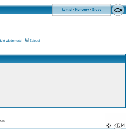
kdm.pl
-
Koncerty
-
Grupy
wdzić wiadomości
Zaloguj
roup