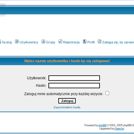
Szukaj
Użytkownicy
Grupy
Rejestracja
Profil
Zaloguj się, by spra
Wpisz nazwę użytkownika i hasło by się zalogować
Użytkownik:
Hasło:
Zaloguj mnie automatycznie przy każdej wizycie:
Zapomniałem hasła
Powered by
phpBB
© 2001, 2005 phpBB G
Upgraded by
Grzecho