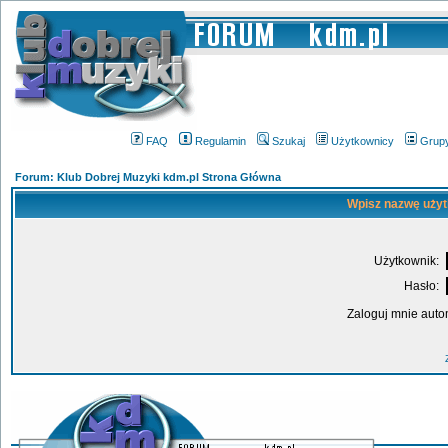
FAQ
Regulamin
Szukaj
Użytkownicy
Grup
Forum: Klub Dobrej Muzyki kdm.pl Strona Główna
Wpisz nazwę użyt
Użytkownik:
Hasło:
Zaloguj mnie auto