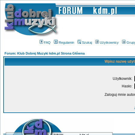
FAQ
Regulamin
Szukaj
Użytkownicy
Grup
Forum: Klub Dobrej Muzyki kdm.pl Strona Główna
Wpisz nazwę użyt
Użytkownik:
Hasło:
Zaloguj mnie auto