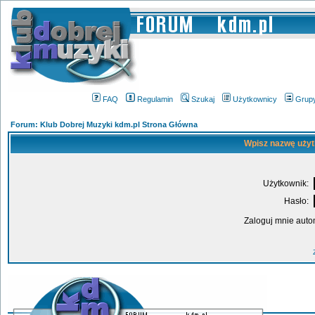
FAQ
Regulamin
Szukaj
Użytkownicy
Grup
Forum: Klub Dobrej Muzyki kdm.pl Strona Główna
Wpisz nazwę użyt
Użytkownik:
Hasło:
Zaloguj mnie auto