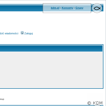
kdm.pl
-
Koncerty
-
Grupy
wdzić wiadomości
Zaloguj
roup