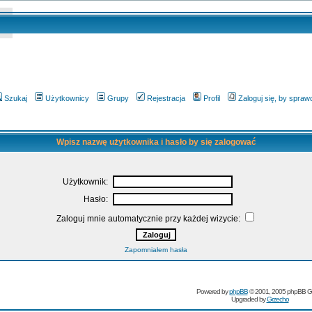
Szukaj
Użytkownicy
Grupy
Rejestracja
Profil
Zaloguj się, by spra
Wpisz nazwę użytkownika i hasło by się zalogować
Użytkownik:
Hasło:
Zaloguj mnie automatycznie przy każdej wizycie:
Zapomniałem hasła
Powered by
phpBB
© 2001, 2005 phpBB G
Upgraded by
Grzecho