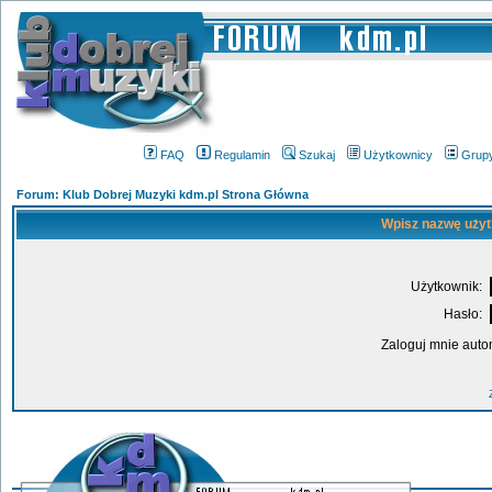
FAQ
Regulamin
Szukaj
Użytkownicy
Grup
Forum: Klub Dobrej Muzyki kdm.pl Strona Główna
Wpisz nazwę użyt
Użytkownik:
Hasło:
Zaloguj mnie auto