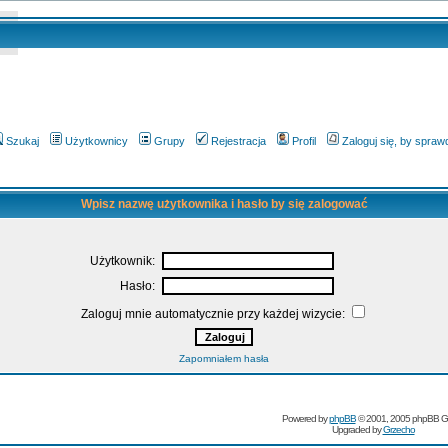
Szukaj
Użytkownicy
Grupy
Rejestracja
Profil
Zaloguj się, by spra
Wpisz nazwę użytkownika i hasło by się zalogować
Użytkownik:
Hasło:
Zaloguj mnie automatycznie przy każdej wizycie:
Zapomniałem hasła
Powered by
phpBB
© 2001, 2005 phpBB G
Upgraded by
Grzecho