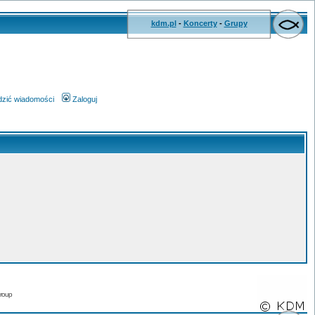
kdm.pl
-
Koncerty
-
Grupy
wdzić wiadomości
Zaloguj
roup