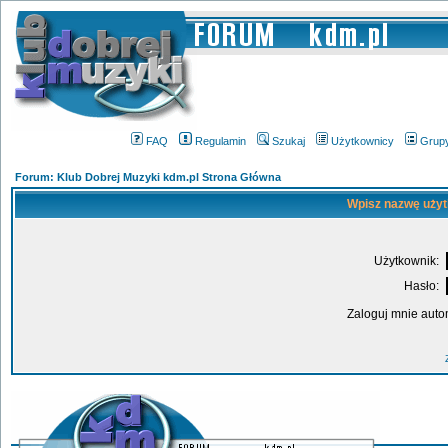
FAQ
Regulamin
Szukaj
Użytkownicy
Grup
Forum: Klub Dobrej Muzyki kdm.pl Strona Główna
Wpisz nazwę użyt
Użytkownik:
Hasło:
Zaloguj mnie auto