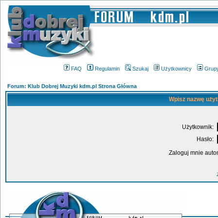
FAQ
Regulamin
Szukaj
Użytkownicy
Grup
Forum: Klub Dobrej Muzyki kdm.pl Strona Główna
Wpisz nazwę użyt
Użytkownik:
Hasło:
Zaloguj mnie auto