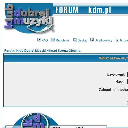
FAQ
Regulamin
Szukaj
Użytkownicy
Grup
Forum: Klub Dobrej Muzyki kdm.pl Strona Główna
Wpisz nazwę użyt
Użytkownik:
Hasło:
Zaloguj mnie auto