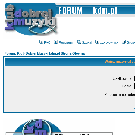
FAQ
Regulamin
Szukaj
Użytkownicy
Grup
Forum: Klub Dobrej Muzyki kdm.pl Strona Główna
Wpisz nazwę użyt
Użytkownik:
Hasło:
Zaloguj mnie auto