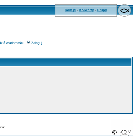
kdm.pl
-
Koncerty
-
Grupy
wdzić wiadomości
Zaloguj
roup