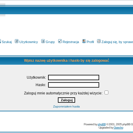
Szukaj
Użytkownicy
Grupy
Rejestracja
Profil
Zaloguj się, by spra
Wpisz nazwę użytkownika i hasło by się zalogować
Użytkownik:
Hasło:
Zaloguj mnie automatycznie przy każdej wizycie:
Zapomniałem hasła
Powered by
phpBB
© 2001, 2005 phpBB G
Upgraded by
Grzecho