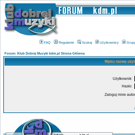
FAQ
Regulamin
Szukaj
Użytkownicy
Grup
Forum: Klub Dobrej Muzyki kdm.pl Strona Główna
Wpisz nazwę użyt
Użytkownik:
Hasło:
Zaloguj mnie auto