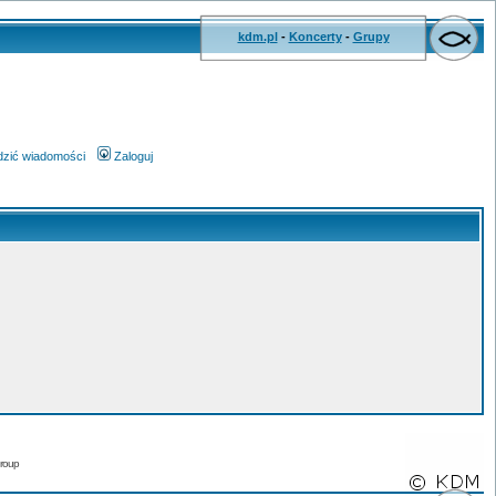
kdm.pl
-
Koncerty
-
Grupy
wdzić wiadomości
Zaloguj
roup