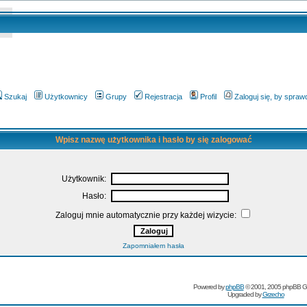
Szukaj
Użytkownicy
Grupy
Rejestracja
Profil
Zaloguj się, by spra
Wpisz nazwę użytkownika i hasło by się zalogować
Użytkownik:
Hasło:
Zaloguj mnie automatycznie przy każdej wizycie:
Zapomniałem hasła
Powered by
phpBB
© 2001, 2005 phpBB G
Upgraded by
Grzecho