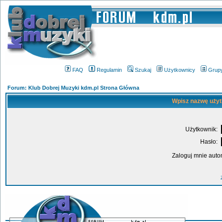
FAQ
Regulamin
Szukaj
Użytkownicy
Grup
Forum: Klub Dobrej Muzyki kdm.pl Strona Główna
Wpisz nazwę użyt
Użytkownik:
Hasło:
Zaloguj mnie auto