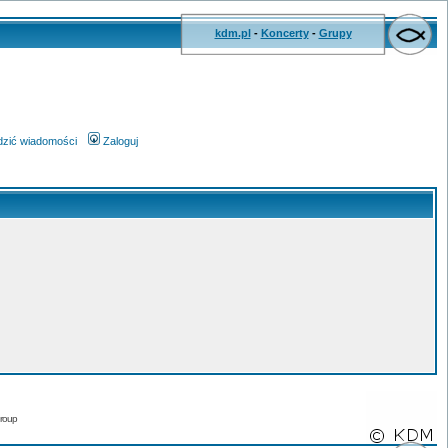
kdm.pl
-
Koncerty
-
Grupy
wdzić wiadomości
Zaloguj
roup