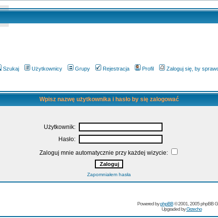
Szukaj
Użytkownicy
Grupy
Rejestracja
Profil
Zaloguj się, by spra
Wpisz nazwę użytkownika i hasło by się zalogować
Użytkownik:
Hasło:
Zaloguj mnie automatycznie przy każdej wizycie:
Zapomniałem hasła
Powered by
phpBB
© 2001, 2005 phpBB G
Upgraded by
Grzecho