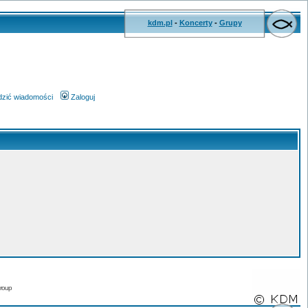
kdm.pl
-
Koncerty
-
Grupy
wdzić wiadomości
Zaloguj
roup