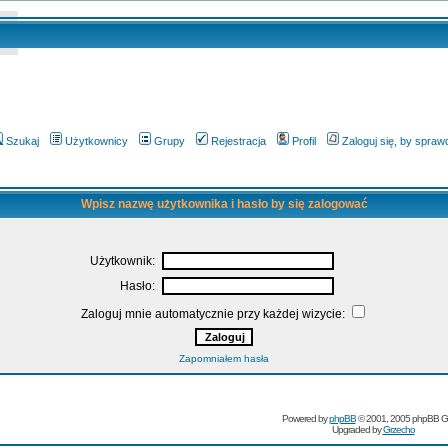
Szukaj
Użytkownicy
Grupy
Rejestracja
Profil
Zaloguj się, by spra
Wpisz nazwę użytkownika i hasło by się zalogować
Użytkownik:
Hasło:
Zaloguj mnie automatycznie przy każdej wizycie:
Zapomniałem hasła
Powered by
phpBB
© 2001, 2005 phpBB G
Upgraded by
Grzecho