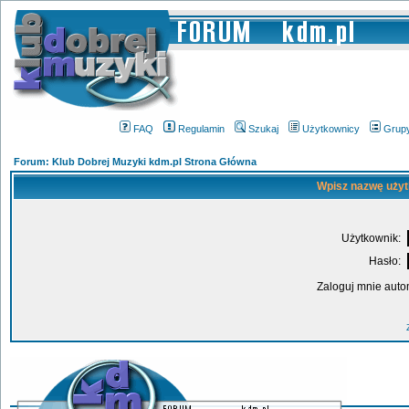
FAQ
Regulamin
Szukaj
Użytkownicy
Grup
Forum: Klub Dobrej Muzyki kdm.pl Strona Główna
Wpisz nazwę użyt
Użytkownik:
Hasło:
Zaloguj mnie auto