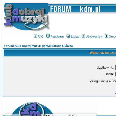
FAQ
Regulamin
Szukaj
Użytkownicy
Grup
Forum: Klub Dobrej Muzyki kdm.pl Strona Główna
Wpisz nazwę użyt
Użytkownik:
Hasło:
Zaloguj mnie auto