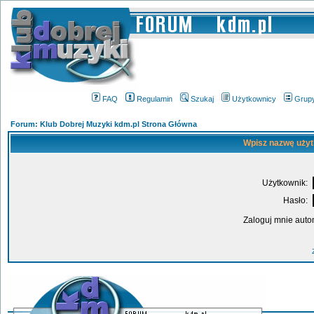
FAQ
Regulamin
Szukaj
Użytkownicy
Grup
Forum: Klub Dobrej Muzyki kdm.pl Strona Główna
Wpisz nazwę użyt
Użytkownik:
Hasło:
Zaloguj mnie auto