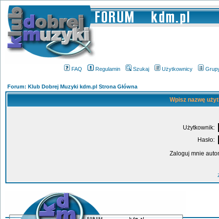
FAQ
Regulamin
Szukaj
Użytkownicy
Grup
Forum: Klub Dobrej Muzyki kdm.pl Strona Główna
Wpisz nazwę użyt
Użytkownik:
Hasło:
Zaloguj mnie auto