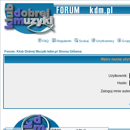
FAQ
Regulamin
Szukaj
Użytkownicy
Grup
Forum: Klub Dobrej Muzyki kdm.pl Strona Główna
Wpisz nazwę użyt
Użytkownik:
Hasło:
Zaloguj mnie auto