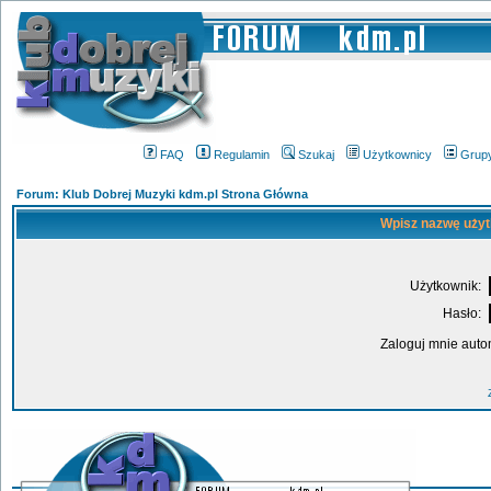
FAQ
Regulamin
Szukaj
Użytkownicy
Grup
Forum: Klub Dobrej Muzyki kdm.pl Strona Główna
Wpisz nazwę użyt
Użytkownik:
Hasło:
Zaloguj mnie auto