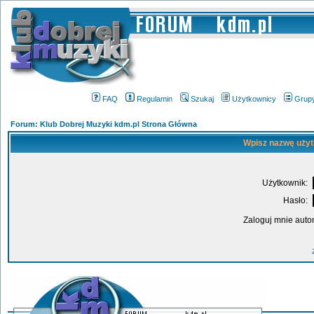
FAQ
Regulamin
Szukaj
Użytkownicy
Grup
Forum: Klub Dobrej Muzyki kdm.pl Strona Główna
Wpisz nazwę użyt
Użytkownik:
Hasło:
Zaloguj mnie auto