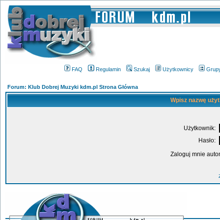
FAQ
Regulamin
Szukaj
Użytkownicy
Grup
Forum: Klub Dobrej Muzyki kdm.pl Strona Główna
Wpisz nazwę użyt
Użytkownik:
Hasło:
Zaloguj mnie auto