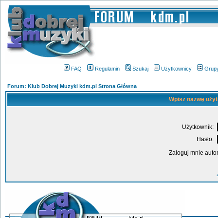
FAQ
Regulamin
Szukaj
Użytkownicy
Grup
Forum: Klub Dobrej Muzyki kdm.pl Strona Główna
Wpisz nazwę użyt
Użytkownik:
Hasło:
Zaloguj mnie auto