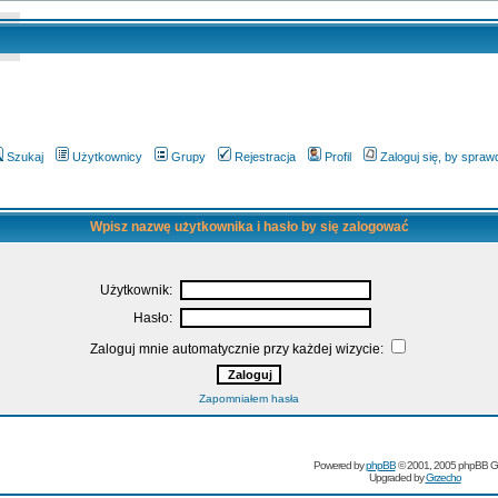
Szukaj
Użytkownicy
Grupy
Rejestracja
Profil
Zaloguj się, by spra
Wpisz nazwę użytkownika i hasło by się zalogować
Użytkownik:
Hasło:
Zaloguj mnie automatycznie przy każdej wizycie:
Zapomniałem hasła
Powered by
phpBB
© 2001, 2005 phpBB G
Upgraded by
Grzecho