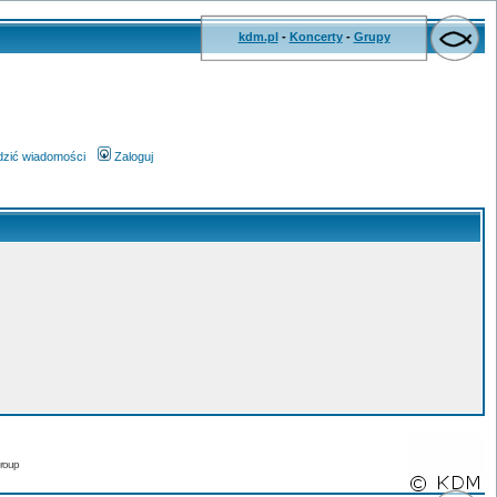
kdm.pl
-
Koncerty
-
Grupy
wdzić wiadomości
Zaloguj
roup