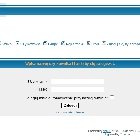
Szukaj
Użytkownicy
Grupy
Rejestracja
Profil
Zaloguj się, by spra
Wpisz nazwę użytkownika i hasło by się zalogować
Użytkownik:
Hasło:
Zaloguj mnie automatycznie przy każdej wizycie:
Zapomniałem hasła
Powered by
phpBB
© 2001, 2005 phpBB G
Upgraded by
Grzecho