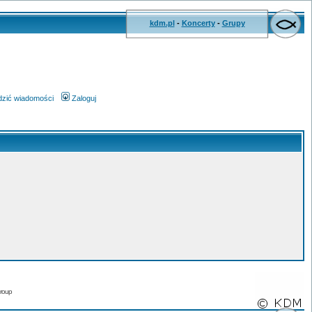
kdm.pl
-
Koncerty
-
Grupy
wdzić wiadomości
Zaloguj
roup