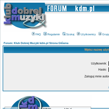
FAQ
Regulamin
Szukaj
Użytkownicy
Grup
Forum: Klub Dobrej Muzyki kdm.pl Strona Główna
Wpisz nazwę użyt
Użytkownik:
Hasło:
Zaloguj mnie auto