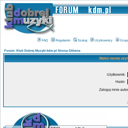
FAQ
Regulamin
Szukaj
Użytkownicy
Grup
Forum: Klub Dobrej Muzyki kdm.pl Strona Główna
Wpisz nazwę użyt
Użytkownik:
Hasło:
Zaloguj mnie auto