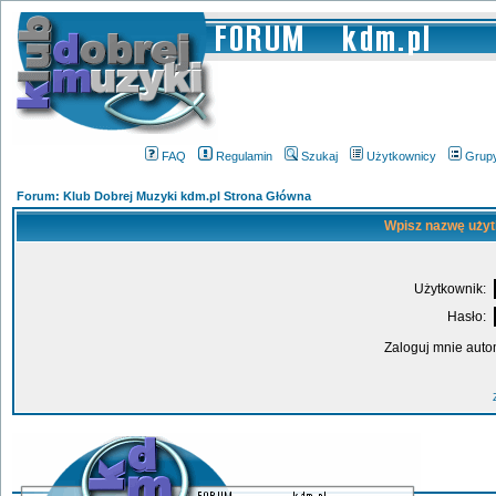
FAQ
Regulamin
Szukaj
Użytkownicy
Grup
Forum: Klub Dobrej Muzyki kdm.pl Strona Główna
Wpisz nazwę użyt
Użytkownik:
Hasło:
Zaloguj mnie auto