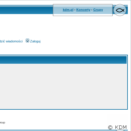
kdm.pl
-
Koncerty
-
Grupy
wdzić wiadomości
Zaloguj
roup