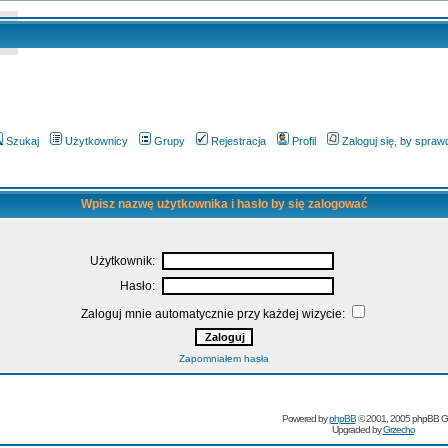
Szukaj
Użytkownicy
Grupy
Rejestracja
Profil
Zaloguj się, by spra
Wpisz nazwę użytkownika i hasło by się zalogować
Użytkownik:
Hasło:
Zaloguj mnie automatycznie przy każdej wizycie:
Zapomniałem hasła
Powered by
phpBB
© 2001, 2005 phpBB G
Upgraded by
Grzecho