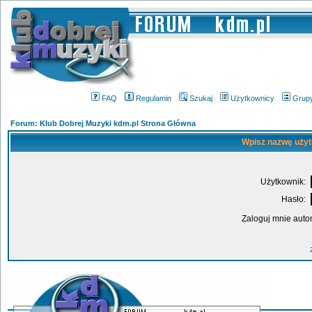
FAQ
Regulamin
Szukaj
Użytkownicy
Grup
Forum: Klub Dobrej Muzyki kdm.pl Strona Główna
Wpisz nazwę użyt
Użytkownik:
Hasło:
Zaloguj mnie auto