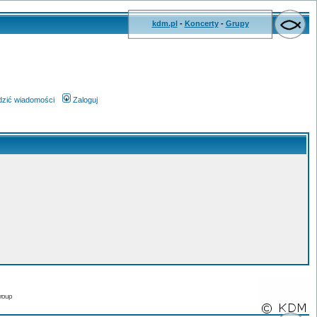
kdm.pl
-
Koncerty
-
Grupy
wdzić wiadomości
Zaloguj
roup