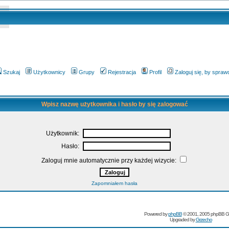
Szukaj
Użytkownicy
Grupy
Rejestracja
Profil
Zaloguj się, by spra
Wpisz nazwę użytkownika i hasło by się zalogować
Użytkownik:
Hasło:
Zaloguj mnie automatycznie przy każdej wizycie:
Zapomniałem hasła
Powered by
phpBB
© 2001, 2005 phpBB G
Upgraded by
Grzecho