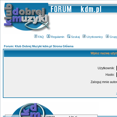
FAQ
Regulamin
Szukaj
Użytkownicy
Grup
Forum: Klub Dobrej Muzyki kdm.pl Strona Główna
Wpisz nazwę użyt
Użytkownik:
Hasło:
Zaloguj mnie auto