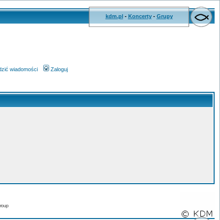
kdm.pl
-
Koncerty
-
Grupy
wdzić wiadomości
Zaloguj
roup