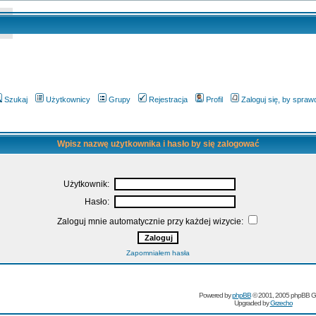
Szukaj
Użytkownicy
Grupy
Rejestracja
Profil
Zaloguj się, by spra
Wpisz nazwę użytkownika i hasło by się zalogować
Użytkownik:
Hasło:
Zaloguj mnie automatycznie przy każdej wizycie:
Zapomniałem hasła
Powered by
phpBB
© 2001, 2005 phpBB G
Upgraded by
Grzecho