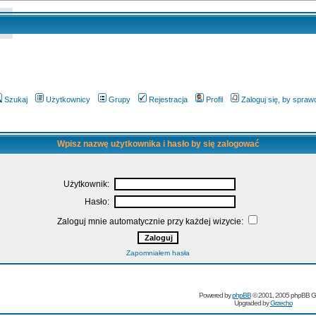
Szukaj
Użytkownicy
Grupy
Rejestracja
Profil
Zaloguj się, by spra
Wpisz nazwę użytkownika i hasło by się zalogować
Użytkownik:
Hasło:
Zaloguj mnie automatycznie przy każdej wizycie:
Zapomniałem hasła
Powered by
phpBB
© 2001, 2005 phpBB G
Upgraded by
Grzecho