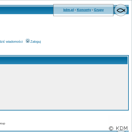
kdm.pl
-
Koncerty
-
Grupy
wdzić wiadomości
Zaloguj
roup