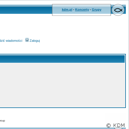
kdm.pl
-
Koncerty
-
Grupy
wdzić wiadomości
Zaloguj
roup