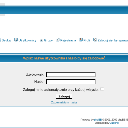
Szukaj
Użytkownicy
Grupy
Rejestracja
Profil
Zaloguj się, by spra
Wpisz nazwę użytkownika i hasło by się zalogować
Użytkownik:
Hasło:
Zaloguj mnie automatycznie przy każdej wizycie:
Zapomniałem hasła
Powered by
phpBB
© 2001, 2005 phpBB G
Upgraded by
Grzecho