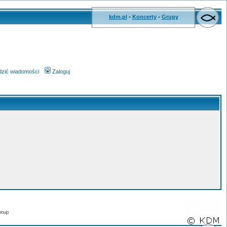
kdm.pl
-
Koncerty
-
Grupy
wdzić wiadomości
Zaloguj
roup