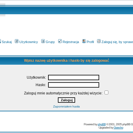
Szukaj
Użytkownicy
Grupy
Rejestracja
Profil
Zaloguj się, by spra
Wpisz nazwę użytkownika i hasło by się zalogować
Użytkownik:
Hasło:
Zaloguj mnie automatycznie przy każdej wizycie:
Zapomniałem hasła
Powered by
phpBB
© 2001, 2005 phpBB G
Upgraded by
Grzecho