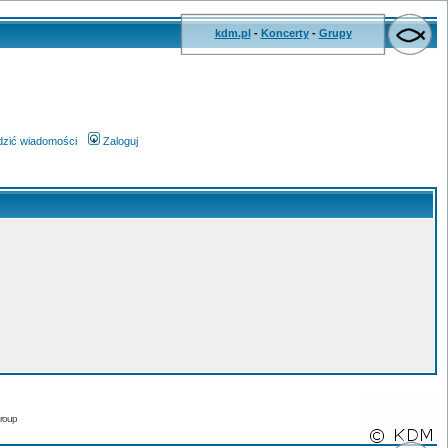
kdm.pl
-
Koncerty
-
Grupy
wdzić wiadomości
Zaloguj
roup