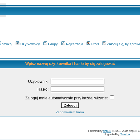
Szukaj
Użytkownicy
Grupy
Rejestracja
Profil
Zaloguj się, by spra
Wpisz nazwę użytkownika i hasło by się zalogować
Użytkownik:
Hasło:
Zaloguj mnie automatycznie przy każdej wizycie:
Zapomniałem hasła
Powered by
phpBB
© 2001, 2005 phpBB G
Upgraded by
Grzecho